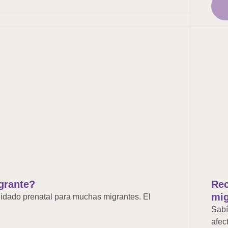
grante?
Rec
mig
 cuidado prenatal para muchas migrantes. El
Sabí
afec