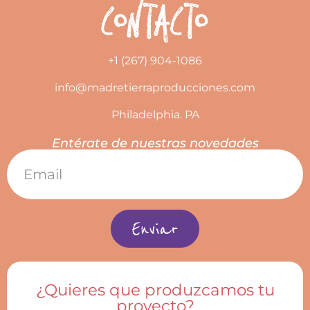
Contacto
+1 (267) 904-1086
info@madretierraproducciones.com
Philadelphia. PA
Entérate de nuestras novedades
Enviar
¿Quieres que produzcamos tu
proyecto?