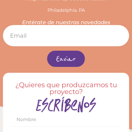
Philadelphia. PA
Entérate de nuestras novedades
Enviar
¿Quieres que produzcamos tu
proyecto?
Escríbenos