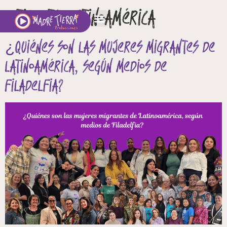
Etiqueta:
Latinoamérica
¿Quiénes son las mujeres migrantes de
Latinoamérica, según medios de
Filadelfia?