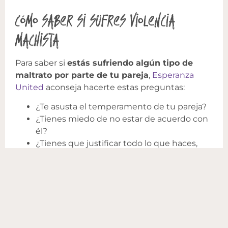
Cómo saber si sufres violencia
machista
Para saber si
estás sufriendo algún tipo de
maltrato por parte de tu pareja
,
Esperanza
United
aconseja hacerte estas preguntas:
¿Te asusta el temperamento de tu pareja?
¿Tienes miedo de no estar de acuerdo con
él?
¿Tienes que justificar todo lo que haces,
cada lugar al que vas o cada persona que
ves para evitar que se enfade?
¿Tu pareja te menosprecia y luego te dice
que te ama?
¿Te mantienes alejada de amigos o
familiares porque tu pareja se pondrá