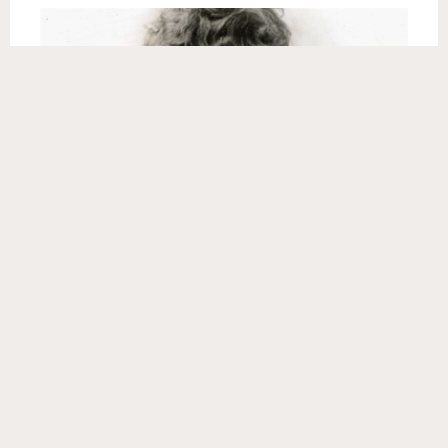
El sexismo profundamente acentuado en el
siglo XIX, en el que el rol de las mujeres en la
prensa era casi inexistente, la motivó a escribir
su primera carta al editor usando el
pseudónimo «Solitaria Huérfana», y en lo
sucesivo a hacer periodismo de denuncia. En