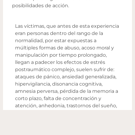
posibilidades de acción.
Las víctimas, que antes de esta experiencia
eran personas dentro del rango de la
normalidad, por estar expuestas a
múltiples formas de abuso, acoso moral y
manipulación por tiempo prolongado,
llegan a padecer los efectos de estrés
postraumático complejo, suelen sufrir de:
ataques de pánico, ansiedad generalizada,
hipervigilancia, disonancia cognitiva,
amnesia perversa, pérdida de la memoria a
corto plazo, falta de concentración y
atención, anhedonia, trastornos del sueño,
insomnio retrógrado (despiertan en la
madrugada y no pueden dormir más),
pesadillas, adicciones, vergüenza extrema,
indefensión aprendida, flashback, apego al