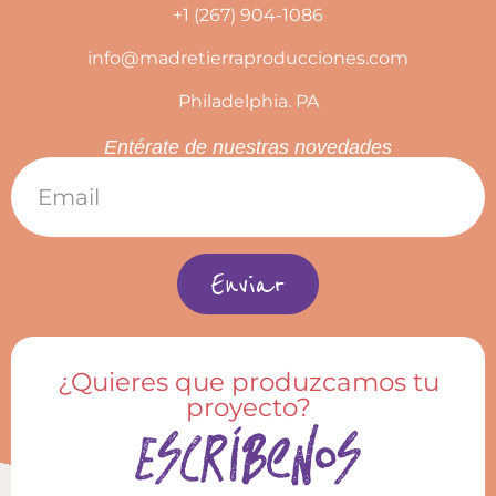
+1 (267) 904-1086
info@madretierraproducciones.com
Philadelphia. PA
Entérate de nuestras novedades
Enviar
¿Quieres que produzcamos tu
proyecto?
Escríbenos